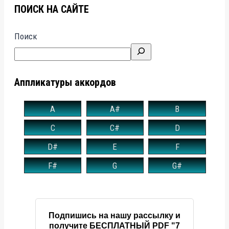
ПОИСК НА САЙТЕ
Поиск
Аппликатуры аккордов
A
A#
B
C
C#
D
D#
E
F
F#
G
G#
Подпишись на нашу рассылку и
получите БЕСПЛАТНЫЙ PDF "7