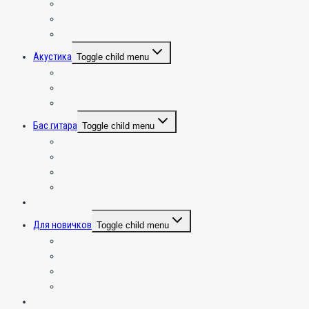
Усиление и эффекты
Настройка и эксплуатация электрогитары
Крафт
Акустика
Toggle child menu
Общая инфа по акустике
Настройка и эксплуатация акустики
Игра на акустической гитаре
Бас гитара
Toggle child menu
Общая информация по бас гитаре
Игра на бас гитаре
Усиление и эффекты
Настройка и эксплуатация бас гитары
Укулеле
Для новичков
Toggle child menu
С чего начать???
Выбор и покупка
Основы теории музыки
Частые вопросы (FAQ)
Студия