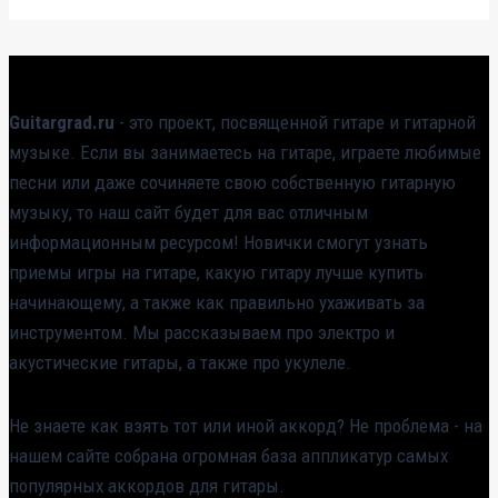
Guitargrad.ru
- это проект, посвященной гитаре и гитарной
музыке. Если вы занимаетесь на гитаре, играете любимые
песни или даже сочиняете свою собственную гитарную
музыку, то наш сайт будет для вас отличным
информационным ресурсом! Новички смогут узнать
приемы игры на гитаре, какую гитару лучше купить
начинающему, а также как правильно ухаживать за
инструментом. Мы рассказываем про электро и
акустические гитары, а также про укулеле.
Не знаете как взять тот или иной аккорд? Не проблема - на
нашем сайте собрана огромная база аппликатур самых
популярных аккордов для гитары.