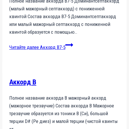
Полное название аккорда B7-5 Доминантсептаккорд
(малый мажорный септаккорд) с пониженной
квинтой Состав аккорда B7-5 Доминантсептаккорд
или малый мажорный септаккорд с пониженной
квинтой образуется с помощью…
Читайте далее
Аккорд B7-5
Аккорд B
Полное название аккорда B мажорный аккорд
(мажорное трезвучие) Состав аккорда B Мажорное
трезвучие образуется из тоники B (Си), большой
терции D# (Ре диез) и малой терции (чистой квинты
от…