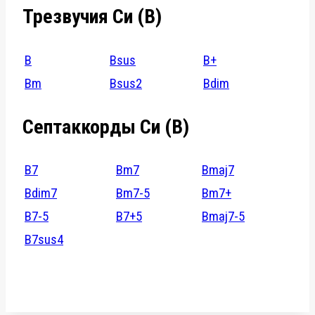
Трезвучия Си (B)
B
Bsus
B+
Bm
Bsus2
Bdim
Септаккорды Си (B)
B7
Bm7
Bmaj7
Bdim7
Bm7-5
Bm7+
B7-5
B7+5
Bmaj7-5
B7sus4