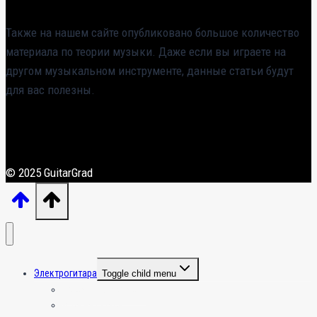
Также на нашем сайте опубликовано большое количество
материала по теории музыки. Даже если вы играете на
другом музыкальном инструменте, данные статьи будут
для вас полезны.
© 2025 GuitarGrad
Электрогитара
Toggle child menu
Общая информация
Игра на гитаре