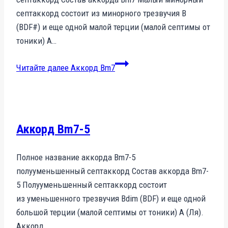
септаккорд состоит из минорного трезвучия B
(BDF#) и еще одной малой терции (малой септимы от
тоники) A…
Читайте далее
Аккорд Bm7
Аккорд Bm7-5
Полное название аккорда Bm7-5
полууменьшенный септаккорд Состав аккорда Bm7-
5 Полууменьшенный септаккорд состоит
из уменьшенного трезвучия Bdim (BDF) и еще одной
большой терции (малой септимы от тоники) A (Ля).
Аккорд…