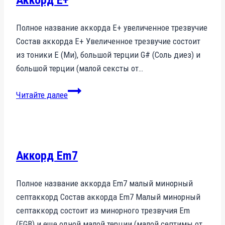
Аккорд E+
Полное название аккорда E+ увеличенное трезвучие
Состав аккорда E+ Увеличенное трезвучие состоит
из тоники E (Ми), большой терции G# (Соль диез) и
большой терции (малой сексты от…
Аккорд
Читайте далее
E+
Аккорд Em7
Полное название аккорда Em7 малый минорный
септаккорд Состав аккорда Em7 Малый минорный
септаккорд состоит из минорного трезвучия Em
(EGB) и еще одной малой терции (малой септимы от…