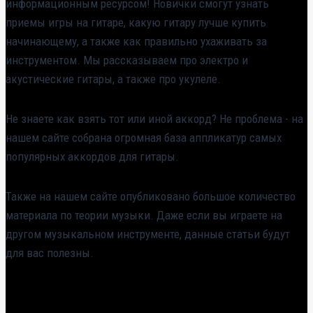
информационным ресурсом! Новички смогут узнать
приемы игры на гитаре, какую гитару лучше купить
начинающему, а также как правильно ухаживать за
инструментом. Мы рассказываем про электро и
акустические гитары, а также про укулеле.
Не знаете как взять тот или иной аккорд? Не проблема - на
нашем сайте собрана огромная база аппликатур самых
популярных аккордов для гитары.
Также на нашем сайте опубликовано большое количество
материала по теории музыки. Даже если вы играете на
другом музыкальном инструменте, данные статьи будут
для вас полезны.