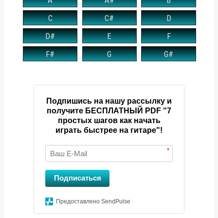
C
C#
D
D#
E
F
F#
G
G#
Подпишись на нашу рассылку и
получите БЕСПЛАТНЫЙ PDF "7
простых шагов как начать
играть быстрее на гитаре"!
*
Подписаться
Предоставлено SendPulse