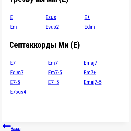
E
Esus
E+
Em
Esus2
Edim
Септаккорды Ми (E)
E7
Em7
Emaj7
Edim7
Em7-5
Em7+
E7-5
E7+5
Emaj7-5
E7sus4
Навигация
Назад