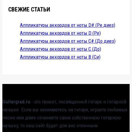
СВЕЖИЕ СТАТЬИ
Аппликатуры аккордов от ноты D# (Ре диез)
Аппликатуры аккордов от ноты D (Ре)
Аппликатуры аккордов от ноты C# (До диез)
Аппликатуры аккордов от ноты C (До)
Аппликатуры аккордов от ноты B (Си)
Guitargrad.ru
- это проект, посвященной гитаре и гитарной
музыке. Если вы занимаетесь на гитаре, играете любимые
песни или даже сочиняете свою собственную гитарную
музыку, то наш сайт будет для вас отличным