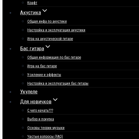
Крафт
Акустика
Общая инфа по акустике
Настройка и эксплуатация акустики
Игра на акустической гитаре
Бас гитара
Общая информация по бас гитаре
Игра на бас гитаре
Усиление и эффекты
Настройка и эксплуатация бас гитары
Укулеле
Для новичков
С чего начать???
Выбор и покупка
Основы теории музыки
Частые вопросы (FAQ)