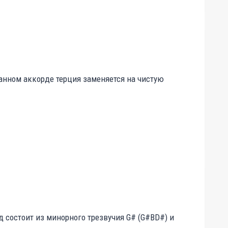
анном аккорде терция заменяется на чистую
состоит из минорного трезвучия G# (G#BD#) и