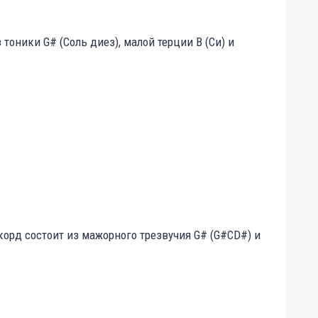
оники G# (Соль диез), малой терции B (Си) и
рд состоит из мажорного трезвучия G# (G#CD#) и