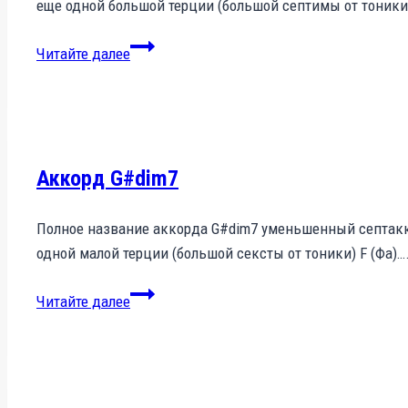
еще одной большой терции (большой септимы от тоники
Аккорд
Читайте далее
G#m7+
Аккорд G#dim7
Полное название аккорда G#dim7 уменьшенный септакк
одной малой терции (большой сексты от тоники) F (Фа)…
Аккорд
Читайте далее
G#dim7