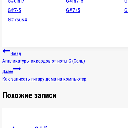
G#dim7
G#m7-5
G
G#7-5
G#7+5
G
G#7sus4
Навигация
Назад
Аппликатуры аккордов от ноты G (Соль)
по
Далее
записям
Как записать гитару дома на компьютер
Похожие записи