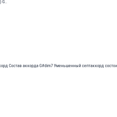
) G…
орд Состав аккорда G#dim7 Уменьшенный септаккорд состоит
.