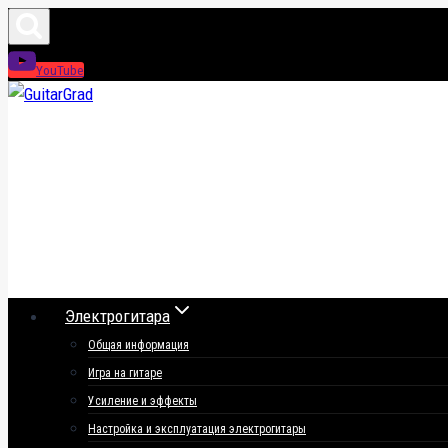
Перейти
к
YouTube
содержимому
Электрогитара
Общая информация
Игра на гитаре
Усиление и эффекты
Настройка и эксплуатация электрогитары