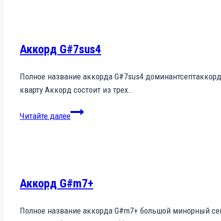
Аккорд G#7sus4
Полное название аккорда G#7sus4 доминантсептаккорд 
кварту Аккорд состоит из трех…
Аккорд
Читайте далее
G#7sus4
Аккорд G#m7+
Полное название аккорда G#m7+ большой минорный сеп