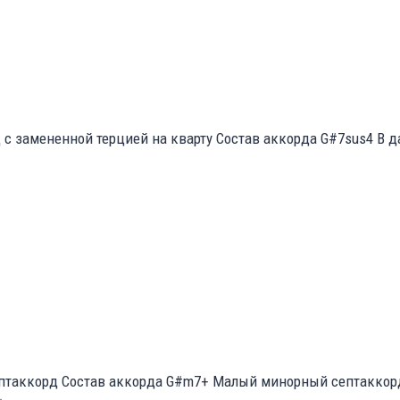
с замененной терцией на кварту Состав аккорда G#7sus4 В д
таккорд Состав аккорда G#m7+ Малый минорный септаккорд 