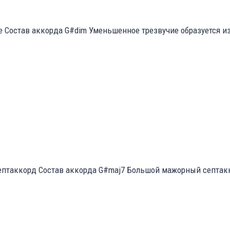
Состав аккорда G#dim Уменьшенное трезвучие образуется из т
птаккорд Состав аккорда G#maj7 Большой мажорный септакко