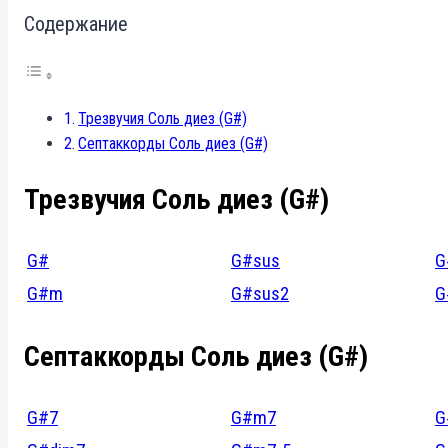
Содержание
Трезвучия Соль диез (G#)
Септаккорды Соль диез (G#)
Трезвучия Соль диез (G#)
G#
G#sus
G
G#m
G#sus2
G
Септаккорды Соль диез (G#)
G#7
G#m7
G