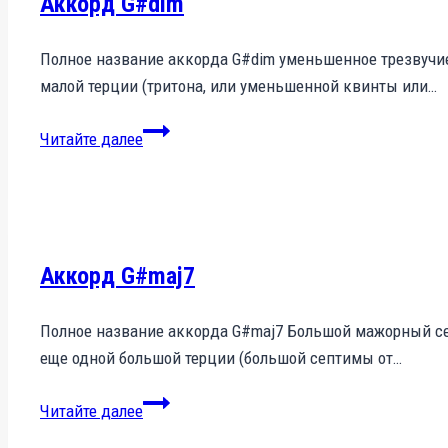
Аккорд G#dim
Полное название аккорда G#dim уменьшенное трезвучие 
малой терции (тритона, или уменьшенной квинты или…
Аккорд
Читайте далее
G#dim
Аккорд G#maj7
Полное название аккорда G#maj7 Большой мажорный се
еще одной большой терции (большой септимы от…
Аккорд
Читайте далее
G#maj7