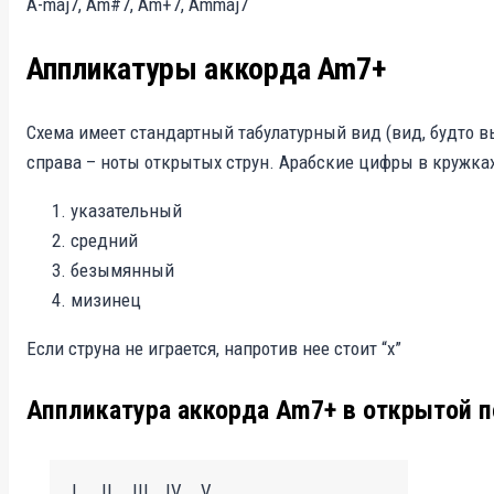
A-maj7, Am#7, Am+7, Ammaj7
Аппликатуры аккорда Am7+
Схема имеет стандартный табулатурный вид (вид, будто в
справа – ноты открытых струн. Арабские цифры в кружках
указательный
средний
безымянный
мизинец
Если струна не играется, напротив нее стоит “х”
Аппликатура аккорда Am7+ в открытой 
I
II
III
IV
V