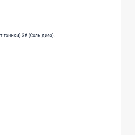
 тоники) G# (Соль диез).