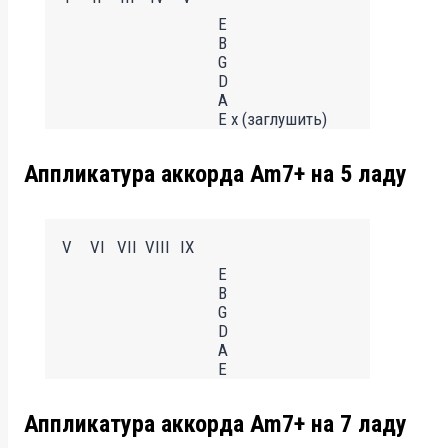
E
B
G
D
A
E x (заглушить)
Аппликатура аккорда Am7+ на 5 ладу
V
VI
VII
VIII
IX
E
B
G
D
A
E
Аппликатура аккорда Am7+ на 7 ладу