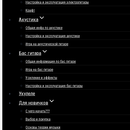
Настройка и эксплуатация электрогитары
Крафт
Акустика
Общая инфа по акустике
Настройка и эксплуатация акустики
Игра на акустической гитаре
Бас гитара
Общая информация по бас гитаре
Игра на бас гитаре
Усиление и эффекты
Настройка и эксплуатация бас гитары
Укулеле
Для новичков
С чего начать???
Выбор и покупка
Основы теории музыки