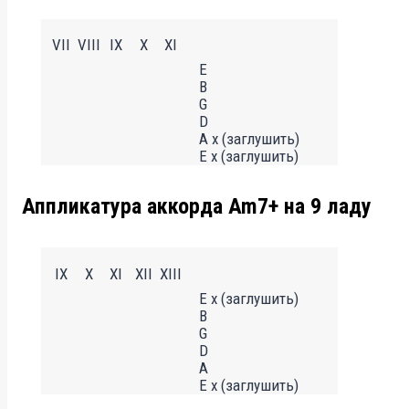
VII
VIII
IX
X
XI
E
B
G
D
A x (заглушить)
E x (заглушить)
Аппликатура аккорда Am7+ на 9 ладу
IX
X
XI
XII
XIII
E x (заглушить)
B
G
D
A
E x (заглушить)