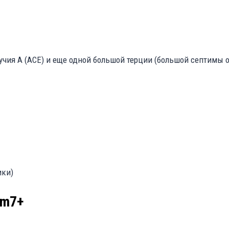
ия A (ACE) и еще одной большой терции (большой септимы от
ики)
Am7+