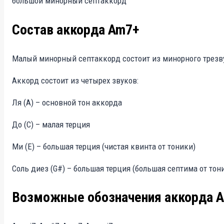
большой минорный септаккорд
Состав аккорда Am7+
Малый минорный септаккорд состоит из минорного трезвуч
Аккорд состоит из четырех звуков:
Ля (A) – основной тон аккорда
До (C) – малая терция
Ми (E) – большая терция (чистая квинта от тоники)
Соль диез (G#) – большая терция (большая септима от тон
Возможные обозначения аккорда 