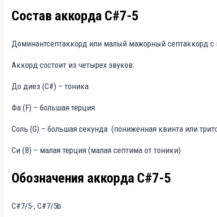
Состав аккорда C#7-5
Доминантсептаккорд или малый мажорный септаккорд с п
Аккорд состоит из четырех звуков:
До диез (C#) – тоника
Фа (F) – большая терция
Соль (G) – большая секунда (пониженная квинта или трито
Си (B) – малая терция (малая септима от тоники)
Обозначения аккорда C#7-5
C#7/5-, C#7/5b