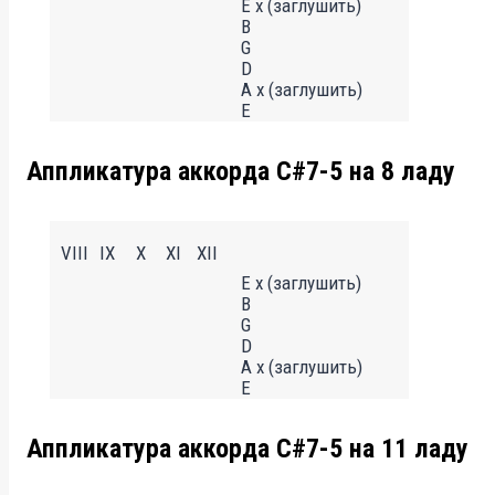
E x (заглушить)
B
G
D
A x (заглушить)
E
Аппликатура аккорда C#7-5 на 8 ладу
VIII
IX
X
XI
XII
E x (заглушить)
B
G
D
A x (заглушить)
E
Аппликатура аккорда C#7-5 на 11 ладу