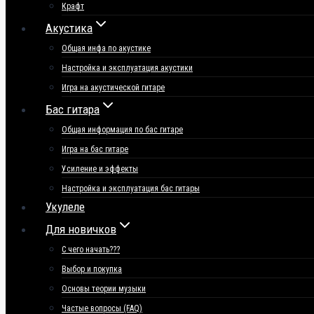
Крафт
Акустика
Общая инфа по акустике
Настройка и эксплуатация акустики
Игра на акустической гитаре
Бас гитара
Общая информация по бас гитаре
Игра на бас гитаре
Усиление и эффекты
Настройка и эксплуатация бас гитары
Укулеле
Для новичков
С чего начать???
Выбор и покупка
Основы теории музыки
Частые вопросы (FAQ)