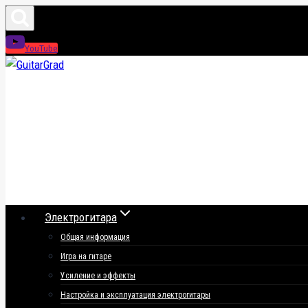
Перейти
к
YouTube
содержимому
Электрогитара
Общая информация
Игра на гитаре
Усиление и эффекты
Настройка и эксплуатация электрогитары