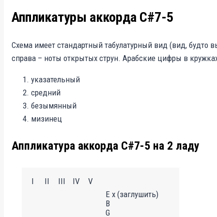
Аппликатуры аккорда C#7-5
Схема имеет стандартный табулатурный вид (вид, будто в
справа – ноты открытых струн. Арабские цифры в кружках
указательный
средний
безымянный
мизинец
Аппликатура аккорда C#7-5 на 2 ладу
I
II
III
IV
V
E x (заглушить)
B
G