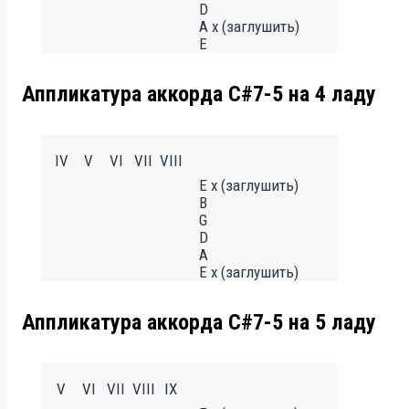
D
A x (заглушить)
E
Аппликатура аккорда C#7-5 на 4 ладу
IV
V
VI
VII
VIII
E x (заглушить)
B
G
D
A
E x (заглушить)
Аппликатура аккорда C#7-5 на 5 ладу
V
VI
VII
VIII
IX