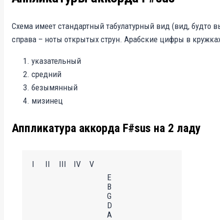
Схема имеет стандартный табулатурный вид (вид, будто в
справа – ноты открытых струн. Арабские цифры в кружках
указательный
средний
безымянный
мизинец
Аппликатура аккорда F#sus на 2 ладу
I
II
III
IV
V
E
B
G
D
A