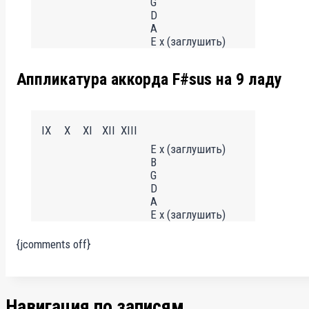
G
D
A
E x (заглушить)
Аппликатура аккорда F#sus на 9 ладу
IX
X
XI
XII
XIII
E x (заглушить)
B
G
D
A
E x (заглушить)
{jcomments off}
Навигация по записям