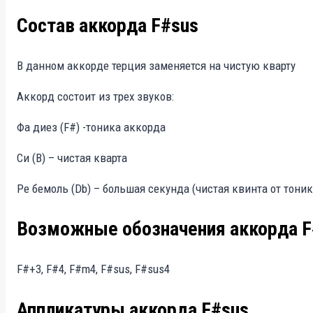
Состав аккорда F#sus
В данном аккорде терция заменяется на чистую кварту
Аккорд состоит из трех звуков:
Фа диез (F#) -тоника аккорда
Си (B) – чистая кварта
Ре бемоль (Db) – большая секунда (чистая квинта от тоник
Возможные обозначения аккорда F
F#+3, F#4, F#m4, F#sus, F#sus4
Аппликатуры аккорда F#sus