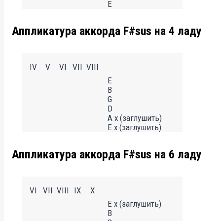
E
Аппликатура аккорда F#sus на 4 ладу
IV
V
VI
VII
VIII
E
B
G
D
A x (заглушить)
E x (заглушить)
Аппликатура аккорда F#sus на 6 ладу
VI
VII
VIII
IX
X
E x (заглушить)
B