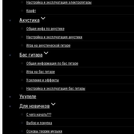
Настройка и эксплуатация электрогитары
Крафт
Акустика
Общая инфа по акустике
Настройка и эксплуатация акустики
Игра на акустической гитаре
Бас гитара
Общая информация по бас гитаре
Игра на бас гитаре
Усиление и эффекты
Настройка и эксплуатация бас гитары
Укулеле
Для новичков
С чего начать???
Выбор и покупка
Основы теории музыки