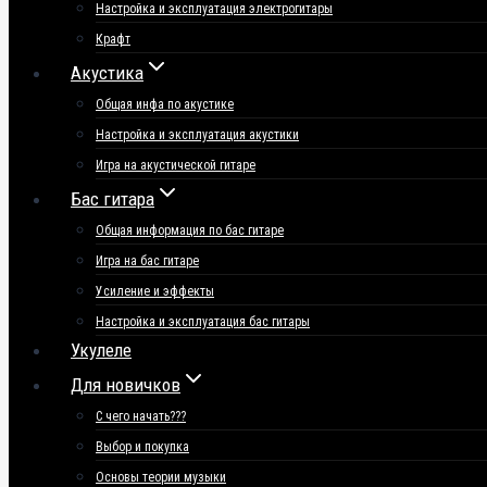
Настройка и эксплуатация электрогитары
Крафт
Акустика
Общая инфа по акустике
Настройка и эксплуатация акустики
Игра на акустической гитаре
Бас гитара
Общая информация по бас гитаре
Игра на бас гитаре
Усиление и эффекты
Настройка и эксплуатация бас гитары
Укулеле
Для новичков
С чего начать???
Выбор и покупка
Основы теории музыки