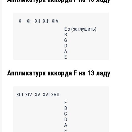
X
XI
XII
XIII
XIV
E x (заглушить)
B
G
D
A
E
Аппликатура аккорда F на 13 ладу
XIII
XIV
XV
XVI
XVII
E
B
G
D
A
E