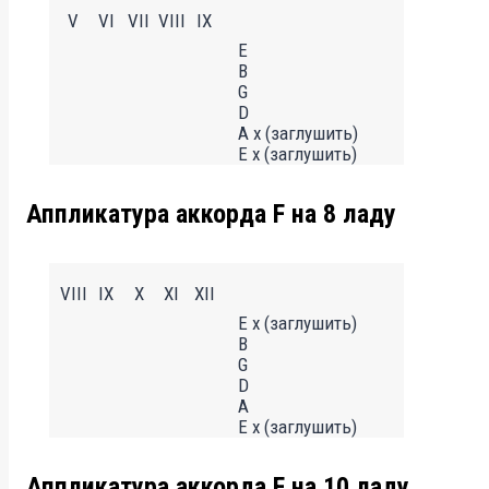
V
VI
VII
VIII
IX
E
B
G
D
A x (заглушить)
E x (заглушить)
Аппликатура аккорда F на 8 ладу
VIII
IX
X
XI
XII
E x (заглушить)
B
G
D
A
E x (заглушить)
Аппликатура аккорда F на 10 ладу