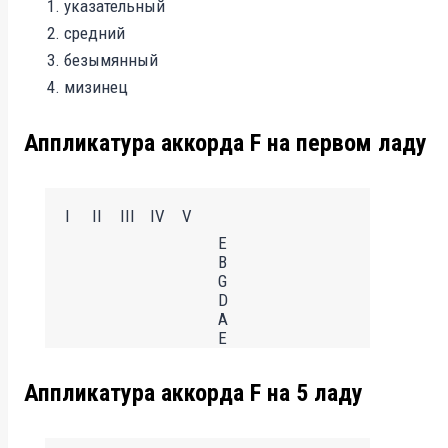
указательный
средний
безымянный
мизинец
Аппликатура аккорда F на первом ладу
I
II
III
IV
V
E
B
G
D
A
E
Аппликатура аккорда F на 5 ладу