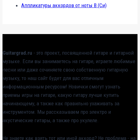
Аппликатуры аккордов от ноты B (Си)
Guitargrad.ru
- это проект, посвященной гитаре и гитарной
музыке. Если вы занимаетесь на гитаре, играете любимые
песни или даже сочиняете свою собственную гитарную
музыку, то наш сайт будет для вас отличным
информационным ресурсом! Новички смогут узнать
приемы игры на гитаре, какую гитару лучше купить
начинающему, а также как правильно ухаживать за
инструментом. Мы рассказываем про электро и
акустические гитары, а также про укулеле.
Не знаете как взять тот или иной аккорд? Не проблема - на