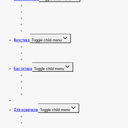
Общая информация
Игра на гитаре
Усиление и эффекты
Настройка и эксплуатация электрогитары
Крафт
Акустика
Toggle child menu
Общая инфа по акустике
Настройка и эксплуатация акустики
Игра на акустической гитаре
Бас гитара
Toggle child menu
Общая информация по бас гитаре
Игра на бас гитаре
Усиление и эффекты
Настройка и эксплуатация бас гитары
Укулеле
Для новичков
Toggle child menu
С чего начать???
Выбор и покупка