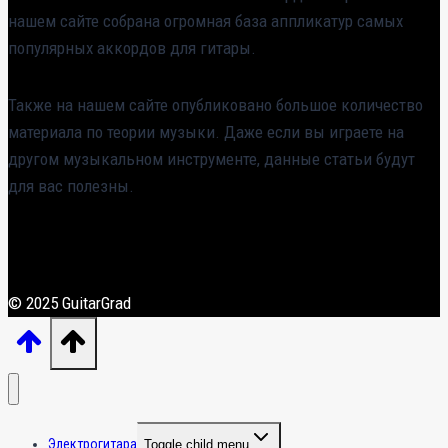
нашем сайте собрана огромная база аппликатур самых
популярных аккордов для гитары.
Также на нашем сайте опубликовано большое количество
материала по теории музыки. Даже если вы играете на
другом музыкальном инструменте, данные статьи будут
для вас полезны.
© 2025 GuitarGrad
Электрогитара
Toggle child menu