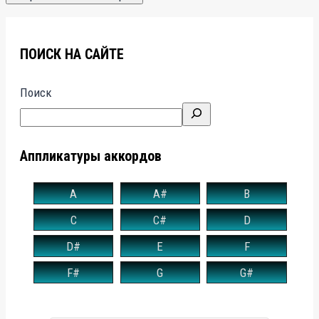
ПОИСК НА САЙТЕ
Поиск
Аппликатуры аккордов
A
A#
B
C
C#
D
D#
E
F
F#
G
G#