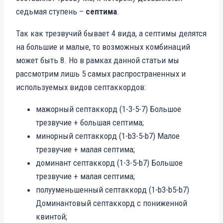
седьмая ступень –
септима
.
Так как трезвучий бывает 4 вида, а септимы делятся
на большие и малые, то возможных комбинаций
может быть 8. Но в рамках данной статьи мы
рассмотрим лишь 5 самых распространенных и
используемых видов септаккордов:
мажорный септаккорд (1-3-5-7) Большое
трезвучие + большая септима;
минорный септаккорд (1-b3-5-b7) Малое
трезвучие + малая септима;
доминант септаккорд (1-3-5-b7) Большое
трезвучие + малая септима;
полууменьшенный септаккорд (1-b3-b5-b7)
Доминантовый септаккорд с пониженной
квинтой;