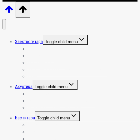
Электрогитара
Toggle child menu
Общая информация
Игра на гитаре
Усиление и эффекты
Настройка и эксплуатация электрогитары
Крафт
Акустика
Toggle child menu
Общая инфа по акустике
Настройка и эксплуатация акустики
Игра на акустической гитаре
Бас гитара
Toggle child menu
Общая информация по бас гитаре
Игра на бас гитаре
Усиление и эффекты