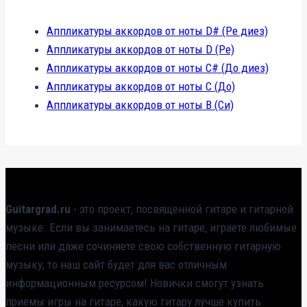
Аппликатуры аккордов от ноты D# (Ре диез)
Аппликатуры аккордов от ноты D (Ре)
Аппликатуры аккордов от ноты C# (До диез)
Аппликатуры аккордов от ноты C (До)
Аппликатуры аккордов от ноты B (Си)
Guitargrad.ru
- это проект, посвященной гитаре и гитарной
музыке. Если вы занимаетесь на гитаре, играете любимые
песни или даже сочиняете свою собственную гитарную
музыку, то наш сайт будет для вас отличным
информационным ресурсом! Новички смогут узнать
приемы игры на гитаре, какую гитару лучше купить