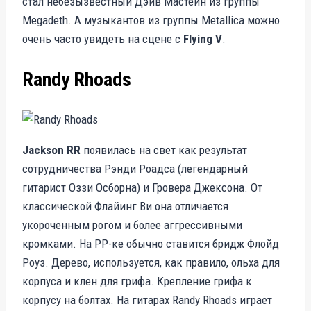
стал небезызвестный Дэйв Мастейн из группы
Megadeth. А музыкантов из группы Metallica можно
очень часто увидеть на сцене с
Flying V
.
Randy Rhoads
Jackson RR
появилась на свет как результат
сотрудничества Рэнди Роадса (легендарный
гитарист Оззи Осборна) и Гровера Джексона. От
классической Флайинг Ви она отличается
укороченным рогом и более аггрессивными
кромками. На РР-ке обычно ставится бридж Флойд
Роуз. Дерево, используется, как правило, ольха для
корпуса и клен для грифа. Крепление грифа к
корпусу на болтах. На гитарах Randy Rhoads играет