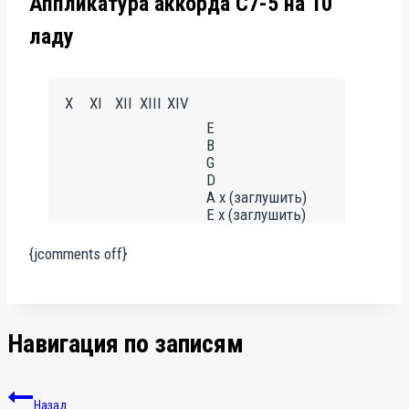
Аппликатура аккорда C7-5 на 10
ладу
X
XI
XII
XIII
XIV
E
B
G
D
A x (заглушить)
E x (заглушить)
{jcomments off}
Навигация по записям
Назад