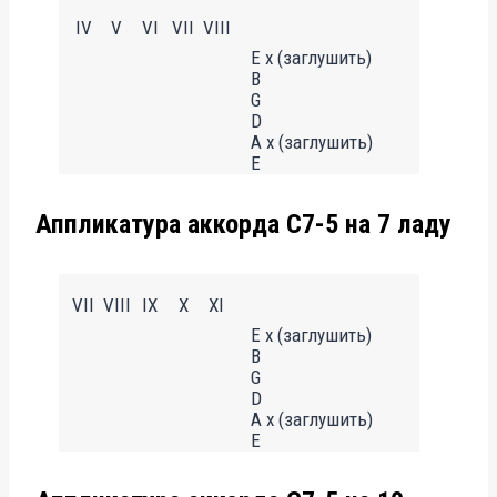
IV
V
VI
VII
VIII
E x (заглушить)
B
G
D
A x (заглушить)
E
Аппликатура аккорда C7-5 на 7 ладу
VII
VIII
IX
X
XI
E x (заглушить)
B
G
D
A x (заглушить)
E