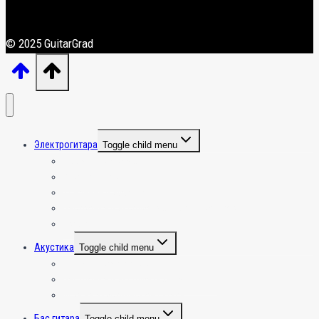
© 2025 GuitarGrad
Электрогитара
Toggle child menu
Общая информация
Игра на гитаре
Усиление и эффекты
Настройка и эксплуатация электрогитары
Крафт
Акустика
Toggle child menu
Общая инфа по акустике
Настройка и эксплуатация акустики
Игра на акустической гитаре
Бас гитара
Toggle child menu