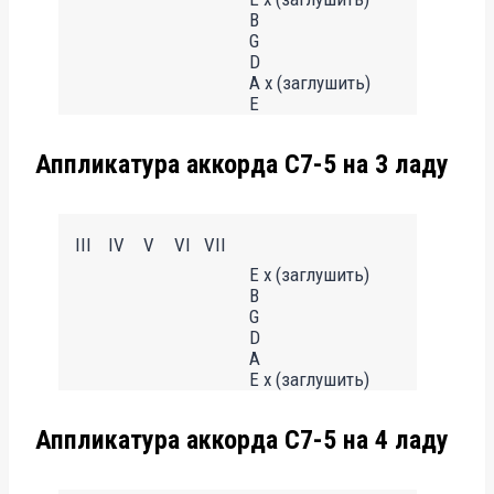
B
G
D
A x (заглушить)
E
Аппликатура аккорда C7-5 на 3 ладу
III
IV
V
VI
VII
E x (заглушить)
B
G
D
A
E x (заглушить)
Аппликатура аккорда C7-5 на 4 ладу