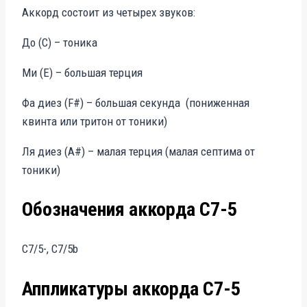
Аккорд состоит из четырех звуков:
До (C) – тоника
Ми (E) – большая терция
Фа диез (F#) – большая секунда (пониженная
квинта или тритон от тоники)
Ля диез (A#) – малая терция (малая септима от
тоники)
Обозначения аккорда C7-5
C7/5-, C7/5b
Аппликатуры аккорда C7-5