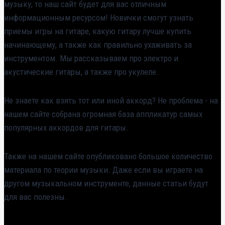
музыку, то наш сайт будет для вас отличным
информационным ресурсом! Новички смогут узнать
приемы игры на гитаре, какую гитару лучше купить
начинающему, а также как правильно ухаживать за
инструментом. Мы рассказываем про электро и
акустические гитары, а также про укулеле.
Не знаете как взять тот или иной аккорд? Не проблема - на
нашем сайте собрана огромная база аппликатур самых
популярных аккордов для гитары.
Также на нашем сайте опубликовано большое количество
материала по теории музыки. Даже если вы играете на
другом музыкальном инструменте, данные статьи будут
для вас полезны.