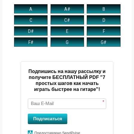
A
A#
B
C
C#
D
D#
E
F
F#
G
G#
Подпишись на нашу рассылку и
получите БЕСПЛАТНЫЙ PDF "7
простых шагов как начать
играть быстрее на гитаре"!
*
Подписаться
Предоставлено SendPulse