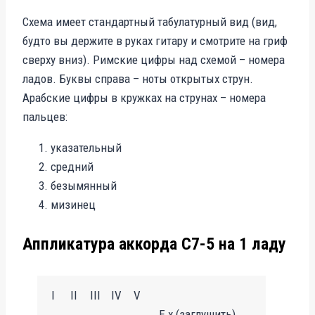
Схема имеет стандартный табулатурный вид (вид,
будто вы держите в руках гитару и смотрите на гриф
сверху вниз). Римские цифры над схемой – номера
ладов. Буквы справа – ноты открытых струн.
Арабские цифры в кружках на струнах – номера
пальцев:
указательный
средний
безымянный
мизинец
Аппликатура аккорда C7-5 на 1 ладу
I
II
III
IV
V
E x (заглушить)