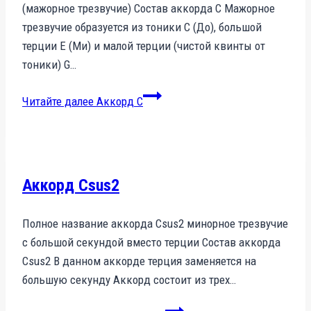
(мажорное трезвучие) Состав аккорда C Мажорное
трезвучие образуется из тоники C (До), большой
терции E (Ми) и малой терции (чистой квинты от
тоники) G…
Читайте далее
Аккорд C
Аккорд Csus2
Полное название аккорда Csus2 минорное трезвучие
с большой секундой вместо терции Состав аккорда
Csus2 В данном аккорде терция заменяется на
большую секунду Аккорд состоит из трех…