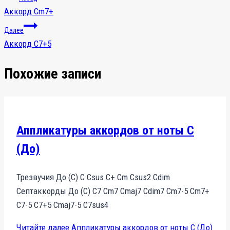
Аккорд Cm7+
Далее
Аккорд C7+5
Похожие записи
Аппликатуры аккордов от ноты C
(До)
Трезвучия До (С) С Сsus С+ Сm Сsus2 Сdim
Септаккорды До (С) С7 Сm7 Сmaj7 Сdim7 Сm7-5 Сm7+
С7-5 С7+5 Сmaj7-5 С7sus4
Читайте далее
Аппликатуры аккордов от ноты C (До)