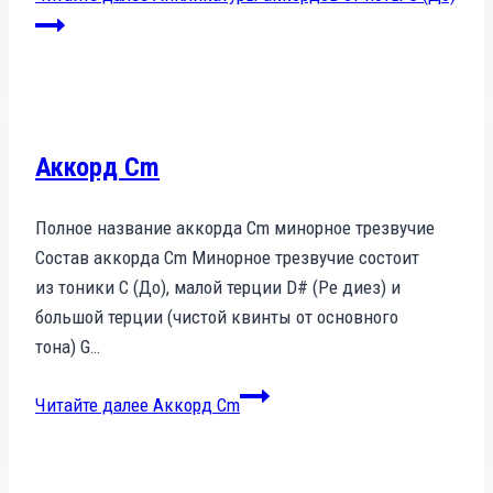
Аккорд Cm
Полное название аккорда Cm минорное трезвучие
Состав аккорда Cm Минорное трезвучие состоит
из тоники C (До), малой терции D# (Ре диез) и
большой терции (чистой квинты от основного
тона) G…
Читайте далее
Аккорд Cm