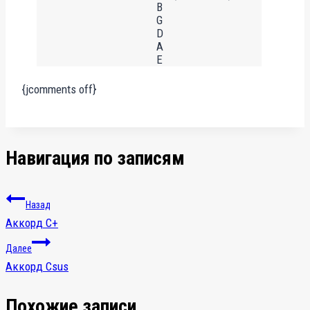
B
G
D
A
E
{jcomments off}
Навигация по записям
Назад
Аккорд C+
Далее
Аккорд Csus
Похожие записи