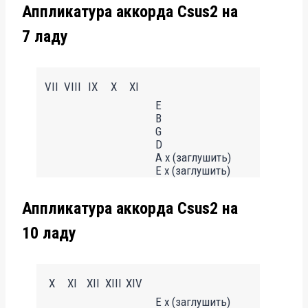
Аппликатура аккорда Csus2 на
7 ладу
VII
VIII
IX
X
XI
E
B
G
D
A x (заглушить)
E x (заглушить)
Аппликатура аккорда Csus2 на
10 ладу
X
XI
XII
XIII
XIV
E x (заглушить)