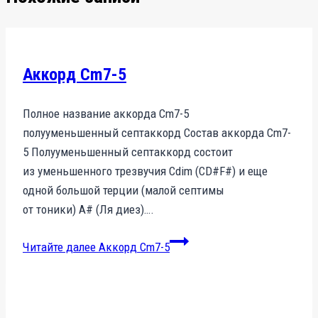
Аккорд Cm7-5
Полное название аккорда Cm7-5
полууменьшенный септаккорд Состав аккорда Cm7-
5 Полууменьшенный септаккорд состоит
из уменьшенного трезвучия Cdim (CD#F#) и еще
одной большой терции (малой септимы
от тоники) A# (Ля диез)….
Читайте далее
Аккорд Cm7-5