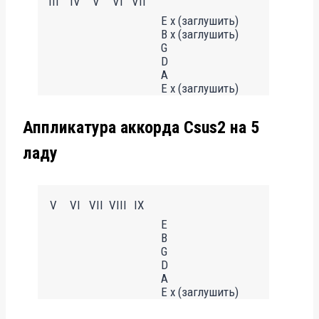
III
IV
V
VI
VII
E x (заглушить)
B x (заглушить)
G
D
A
E x (заглушить)
Аппликатура аккорда Csus2 на 5
ладу
V
VI
VII
VIII
IX
E
B
G
D
A
E x (заглушить)