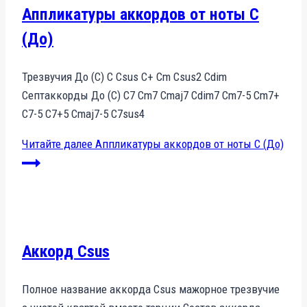
Аппликатуры аккордов от ноты C
(До)
Трезвучия До (С) С Сsus С+ Сm Сsus2 Сdim
Септаккорды До (С) С7 Сm7 Сmaj7 Сdim7 Сm7-5 Сm7+
С7-5 С7+5 Сmaj7-5 С7sus4
Читайте далее
Аппликатуры аккордов от ноты C (До)
Аккорд Csus
Полное название аккорда Csus мажорное трезвучие