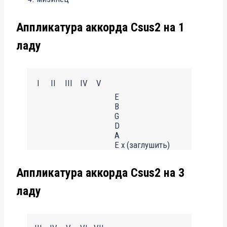
Аппликатура аккорда Csus2 на 1
ладу
I
II
III
IV
V
E
B
G
D
A
E x (заглушить)
Аппликатура аккорда Csus2 на 3
ладу