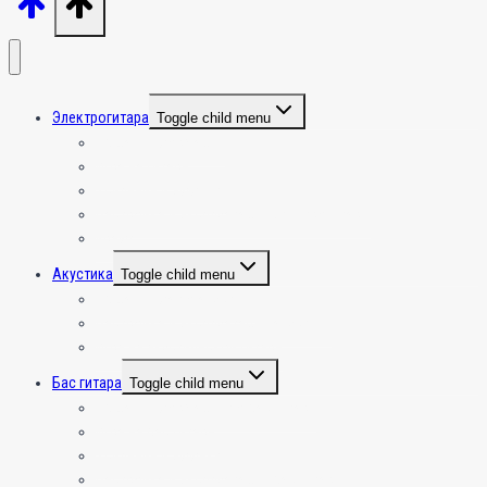
Электрогитара
Toggle child menu
Общая информация
Игра на гитаре
Усиление и эффекты
Настройка и эксплуатация электрогитары
Крафт
Акустика
Toggle child menu
Общая инфа по акустике
Настройка и эксплуатация акустики
Игра на акустической гитаре
Бас гитара
Toggle child menu
Общая информация по бас гитаре
Игра на бас гитаре
Усиление и эффекты
Настройка и эксплуатация бас гитары