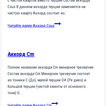
с чистой квартой вместо терции Состав аккорда
Csus В данном аккорде терция заменяется на
чистую кварту Аккорд состоит из…
Читайте далее
Аккорд Csus
Аккорд Cm
Полное название аккорда Cm минорное трезвучие
Состав аккорда Cm Минорное трезвучие состоит
из тоники C (До), малой терции D# (Ре диез) и
большой терции (чистой квинты от основного
тона) G…
Читайте далее
Аккорд Cm