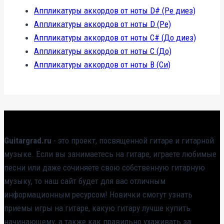
Аппликатуры аккордов от ноты D# (Ре диез)
Аппликатуры аккордов от ноты D (Ре)
Аппликатуры аккордов от ноты C# (До диез)
Аппликатуры аккордов от ноты C (До)
Аппликатуры аккордов от ноты B (Си)
Guitargrad.ru
- это проект, посвященной гитаре и гитарной
музыке. Если вы занимаетесь на гитаре, играете любимые
песни или даже сочиняете свою собственную гитарную
музыку, то наш сайт будет для вас отличным
информационным ресурсом! Новички смогут узнать
приемы игры на гитаре, какую гитару лучше купить
начинающему, а также как правильно ухаживать за