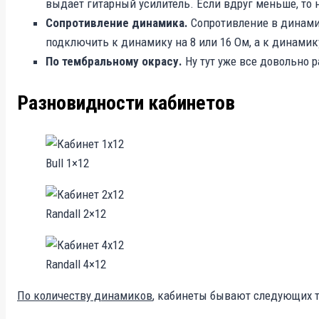
выдает гитарный усилитель. Если вдруг меньше, то 
Сопротивление динамика.
Сопротивление в динамик
подключить к динамику на 8 или 16 Ом, а к динамик
По тембральному окрасу.
Ну тут уже все довольно 
Разновидности кабинетов
Bull 1×12
Randall 2×12
Randall 4×12
По количеству динамиков
, кабинеты бывают следующих ти