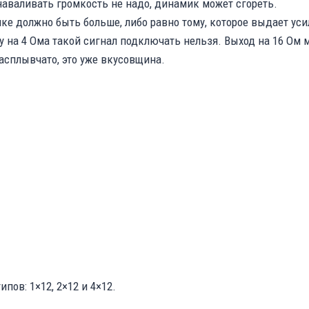
наваливать громкость не надо, динамик может сгореть.
е должно быть больше, либо равно тому, которое выдает уси
у на 4 Ома такой сигнал подключать нельзя. Выход на 16 Ом
расплывчато, это уже вкусовщина.
пов: 1×12, 2×12 и 4×12.