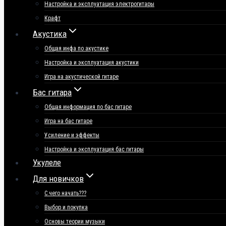
Настройка и эксплуатация электрогитары
Крафт
Акустика
Общая инфа по акустике
Настройка и эксплуатация акустики
Игра на акустической гитаре
Бас гитара
Общая информация по бас гитаре
Игра на бас гитаре
Усиление и эффекты
Настройка и эксплуатация бас гитары
Укулеле
Для новичков
С чего начать???
Выбор и покупка
Основы теории музыки