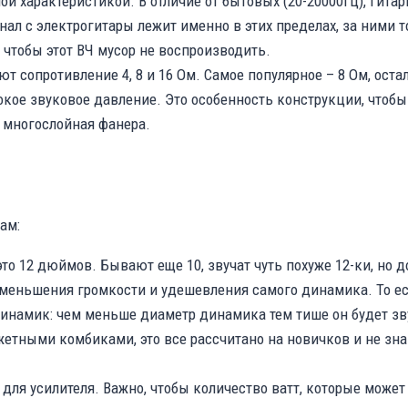
 характеристикой. В отличие от бытовых (20-20000Гц), гита
гнал с электрогитары лежит именно в этих пределах, за ними 
чтобы этот ВЧ мусор не воспроизводить.
 сопротивление 4, 8 и 16 Ом. Самое популярное – 8 Ом, ост
окое звуковое давление. Это особенность конструкции, чтобы
о многослойная фанера.
ам:
 12 дюймов. Бывают еще 10, звучат чуть похуже 12-ки, но дов
уменьшения громкости и удешевления самого динамика. То ес
 динамик: чем меньше диаметр динамика тем тише он будет з
джетными комбиками, это все рассчитано на новичков и не з
ля усилителя. Важно, чтобы количество ватт, которые может