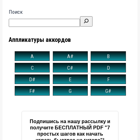
Поиск
Аппликатуры аккордов
A
A#
B
C
C#
D
D#
E
F
F#
G
G#
Подпишись на нашу рассылку и
получите БЕСПЛАТНЫЙ PDF "7
простых шагов как начать