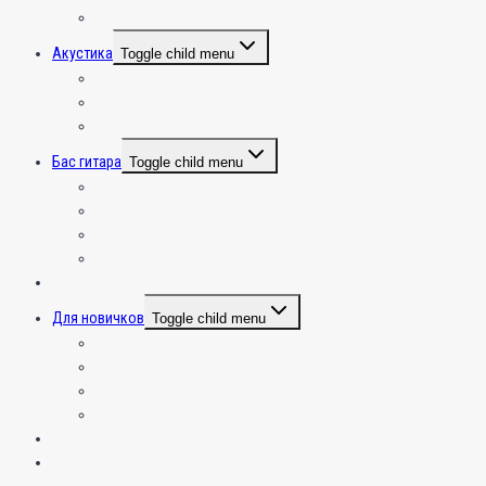
Крафт
Акустика
Toggle child menu
Общая инфа по акустике
Настройка и эксплуатация акустики
Игра на акустической гитаре
Бас гитара
Toggle child menu
Общая информация по бас гитаре
Игра на бас гитаре
Усиление и эффекты
Настройка и эксплуатация бас гитары
Укулеле
Для новичков
Toggle child menu
С чего начать???
Выбор и покупка
Основы теории музыки
Частые вопросы (FAQ)
Студия
Заказать разбор