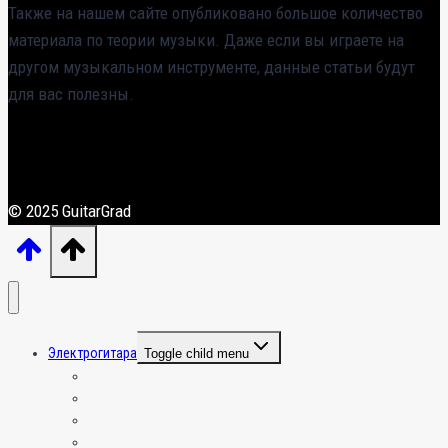
Также на нашем сайте опубликовано большое количество
материала по теории музыки. Даже если вы играете на
другом музыкальном инструменте, данные статьи будут
для вас полезны.
© 2025 GuitarGrad
Электрогитара
Toggle child menu
Общая информация
Игра на гитаре
Усиление и эффекты
Настройка и эксплуатация электрогитары