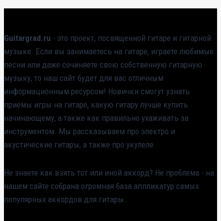
Guitargrad.ru
- это проект, посвященной гитаре и гитарной
музыке. Если вы занимаетесь на гитаре, играете любимые
песни или даже сочиняете свою собственную гитарную
музыку, то наш сайт будет для вас отличным
информационным ресурсом! Новички смогут узнать
приемы игры на гитаре, какую гитару лучше купить
начинающему, а также как правильно ухаживать за
инструментом. Мы рассказываем про электро и
акустические гитары, а также про укулеле.
Не знаете как взять тот или иной аккорд? Не проблема - на
нашем сайте собрана огромная база аппликатур самых
популярных аккордов для гитары.